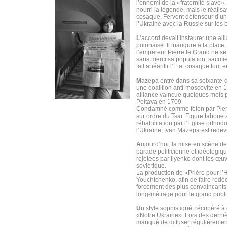
l’ennemi de la «fraternité slave»
nourri la légende, mais le réalis
cosaque. Fervent défenseur d’u
l’Ukraine avec la Russie sur les
L
’accord devait instaurer une all
polonaise. Il inaugure à la place
l’empereur Pierre le Grand ne se 
sans merci sa population, sacrif
fait anéantir l’Etat cosaque tout
M
azepa entre dans sa soixante-di
une coalition anti-moscovite en 
alliance vaincue quelques mois p
Poltava en 1709.
Condamné comme félon par Pierre 
sur ordre du Tsar. Figure taboue
réhabilitation par l’Eglise orth
l’Ukraine, Ivan Mazepa est redeve
A
ujourd’hui, la mise en scène d
parade politicienne et idéologi
rejetées par Ilyenko dont les œuv
soviétique.
La production de «Prière pour 
Youchtchenko, afin de faire redéco
forcément des plus convaincants, 
long-métrage pour le grand publi
U
n style sophistiqué, récupéré à
«Notre Ukraine». Lors des derniè
manqué de diffuser régulièrement 