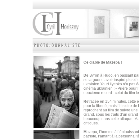
Ce diable de Mazepa !
D
e Byron à Hugo, en passant par
se targuer d’avoir inspiré plus d
ukrainien Youri Ilyenko n’a pas é
cinéma ukrainien : «Prière pour 
deuxième record : celui du film l
R
etracée en 154 minutes, cette 
pour la liberté, mais l’histoire 
reprochent au film de suivre une t
Grand, sous les traits d’un grand 
beaucoup dans cette attaque. M
critiques.
M
azepa, l’homme à l’éblouissante 
patriote, l’amant à la personnalit