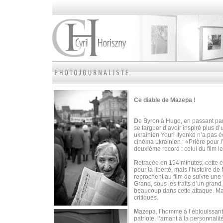
Ce diable de Mazepa !
D
e Byron à Hugo, en passant par
se targuer d’avoir inspiré plus d
ukrainien Youri Ilyenko n’a pas é
cinéma ukrainien : «Prière pour 
deuxième record : celui du film l
R
etracée en 154 minutes, cette 
pour la liberté, mais l’histoire 
reprochent au film de suivre une t
Grand, sous les traits d’un grand 
beaucoup dans cette attaque. M
critiques.
M
azepa, l’homme à l’éblouissante 
patriote, l’amant à la personnalit