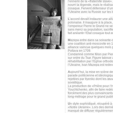
l’ennemi de la «fraternité slave»
nourri la légende, mais le réalis
cosaque. Fervent défenseur d’u
l’Ukraine avec la Russie sur les
L
’accord devait instaurer une all
polonaise. Il inaugure à la place
l’empereur Pierre le Grand ne se 
sans merci sa population, sacrif
fait anéantir l’Etat cosaque tout
M
azepa entre dans sa soixante-di
une coalition anti-moscovite en 
alliance vaincue quelques mois p
Poltava en 1709.
Condamné comme félon par Pierre 
sur ordre du Tsar. Figure taboue
réhabilitation par l’Eglise orth
l’Ukraine, Ivan Mazepa est redeve
A
ujourd’hui, la mise en scène d
parade politicienne et idéologi
rejetées par Ilyenko dont les œuv
soviétique.
La production de «Prière pour 
Youchtchenko, afin de faire redéco
forcément des plus convaincants, 
long-métrage pour le grand publi
U
n style sophistiqué, récupéré à
«Notre Ukraine». Lors des derniè
manqué de diffuser régulièrement 