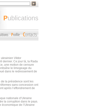
publications
 ukrainien Viktor
l dernier. Ce jour là, la Rada
nce, une motion de censure
 entraîne le limogeage du
houé dans le redressement de
s de la présidence sont les
s réformes sans concession ont
ent après l’effondrement de
nque nationale d’Ukraine
re la corruption dans le pays.
lie économique de l’Ukraine