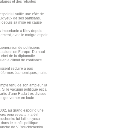
laires et des retraites
spoir lui vaille une côte de
ux yeux de ses partisans,
is depuis sa mise en cause
s importante à Kiev depuis
rlement, avec le maigre espoir
énération de politiciens
réactions en Europe. Du haut
 chef de la diplomatie
ouer le climat de confiance
aissent séduire à pas
 réformes économiques, nuise
 Compte tenu de son ampleur, la
 Si le vacuum politique est à
partis d’une Rada très divisée
 et gouverner en toute
2002, au grand espoir d’une
pars pour revenir
» a-t-il
mochenko lui fait les yeux
dans le conflit politique
revanche de V. Youchtchenko