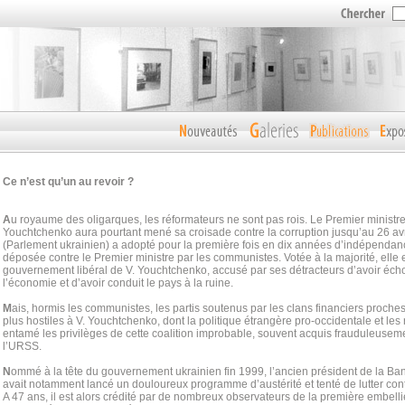
Ce n’est qu’un au revoir ?
A
u royaume des oligarques, les réformateurs ne sont pas rois. Le Premier ministre
Youchtchenko aura pourtant mené sa croisade contre la corruption jusqu’au 26 avri
(Parlement ukrainien) a adopté pour la première fois en dix années d’indépenda
déposée contre le Premier ministre par les communistes. Votée à la majorité, elle
gouvernement libéral de V. Youchtchenko, accusé par ses détracteurs d’avoir éc
l’économie et d’avoir conduit le pays à la ruine.
M
ais, hormis les communistes, les partis soutenus par les clans financiers proche
plus hostiles à V. Youchtchenko, dont la politique étrangère pro-occidentale et le
entamé les privilèges de cette coalition improbable, souvent acquis frauduleusem
l’URSS.
N
ommé à la tête du gouvernement ukrainien fin 1999, l’ancien président de la Ba
avait notamment lancé un douloureux programme d’austérité et tenté de lutter cont
A 47 ans, il est alors crédité par de nombreux observateurs de la première embel