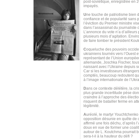
post-soviétique, enregistrée en 
impayés.
U
ne touche de patriotisme bien do
confiance et de popularité sans 
l’éviction du Premier ministre vi
dans l’assassinat du journaliste
L’annonce du vote n’a d’ailleurs
plusieurs mois d’agitation. Envi
de faire tomber le président Kou
C
oqueluche des pouvoirs occiden
ukrainiens tournés vers l’Ouest e
représentant de l’Union européen
allemande, Joschka Fischer, tous 
naissant avec l’Ukraine depuis s
Car si les investisseurs étranger
comptés, beaucoup redoutent que
à l’image internationale de l’Uk
D
ans ce contexte délétère, la cri
plus grande incertitude pèse donc
craindre à l’approche des électio
risquent de batailler ferme en at
légitimité.
A
uréolé, le martyr Youchtchenko
opposition désunie en quête de ch
affirmé une fois déchu, d’après l’
doux en vue de former une coaliti
autour de L. Koutchma pourrait bi
sera-t-il à la hauteur du défi ?