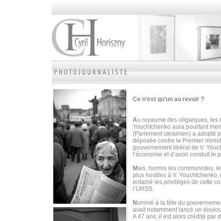
Ce n’est qu’un au revoir ?
A
u royaume des oligarques, les r
Youchtchenko aura pourtant mené 
(Parlement ukrainien) a adopté 
déposée contre le Premier minist
gouvernement libéral de V. Youc
l’économie et d’avoir conduit le p
M
ais, hormis les communistes, le
plus hostiles à V. Youchtchenko, 
entamé les privilèges de cette c
l’URSS.
N
ommé à la tête du gouvernement
avait notamment lancé un doulour
A 47 ans, il est alors crédité p