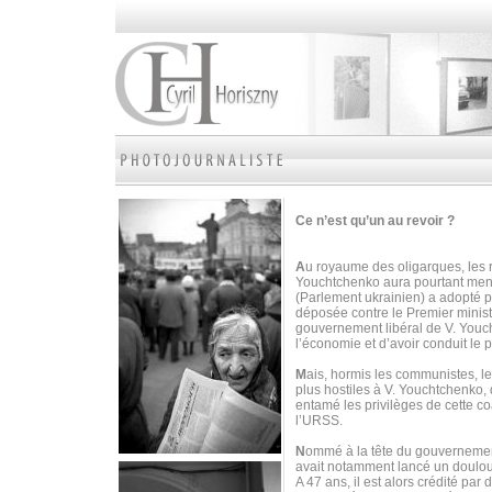
Ce n’est qu’un au revoir ?
A
u royaume des oligarques, les r
Youchtchenko aura pourtant mené 
(Parlement ukrainien) a adopté 
déposée contre le Premier minist
gouvernement libéral de V. Youc
l’économie et d’avoir conduit le p
M
ais, hormis les communistes, le
plus hostiles à V. Youchtchenko, 
entamé les privilèges de cette c
l’URSS.
N
ommé à la tête du gouvernement
avait notamment lancé un doulour
A 47 ans, il est alors crédité p