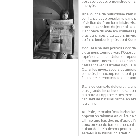
post-soviétique, enregistrée en 
impayés.
U
ne touche de patriotisme bien do
confiance et de popularité sans 
l’éviction du Premier ministre vi
dans l’assassinat du journaliste
L’annonce du vote n’a d’ailleurs
plusieurs mois d’agitation. Envi
de faire tomber le président Kou
C
oqueluche des pouvoirs occiden
ukrainiens tournés vers l’Ouest e
représentant de l’Union européen
allemande, Joschka Fischer, tous 
naissant avec l’Ukraine depuis s
Car si les investisseurs étranger
comptés, beaucoup redoutent que
à l’image internationale de l’Uk
D
ans ce contexte délétère, la cri
plus grande incertitude pèse donc
craindre à l’approche des électio
risquent de batailler ferme en at
légitimité.
A
uréolé, le martyr Youchtchenko
opposition désunie en quête de ch
affirmé une fois déchu, d’après l’
doux en vue de former une coaliti
autour de L. Koutchma pourrait bi
sera-t-il à la hauteur du défi ?