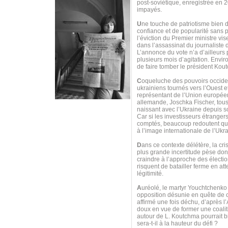
post-soviétique, enregistrée en 
impayés.
U
ne touche de patriotisme bien do
confiance et de popularité sans 
l’éviction du Premier ministre vi
dans l’assassinat du journaliste
L’annonce du vote n’a d’ailleurs
plusieurs mois d’agitation. Envi
de faire tomber le président Kou
C
oqueluche des pouvoirs occiden
ukrainiens tournés vers l’Ouest e
représentant de l’Union européen
allemande, Joschka Fischer, tous 
naissant avec l’Ukraine depuis s
Car si les investisseurs étranger
comptés, beaucoup redoutent que
à l’image internationale de l’Uk
D
ans ce contexte délétère, la cri
plus grande incertitude pèse donc
craindre à l’approche des électio
risquent de batailler ferme en at
légitimité.
A
uréolé, le martyr Youchtchenko
opposition désunie en quête de ch
affirmé une fois déchu, d’après l’
doux en vue de former une coaliti
autour de L. Koutchma pourrait bi
sera-t-il à la hauteur du défi ?