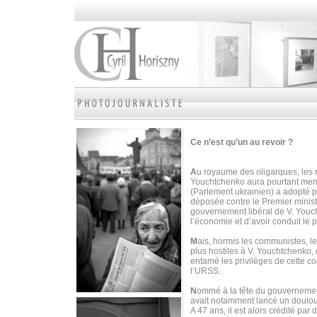
Ce n’est qu’un au revoir ?
A
u royaume des oligarques, les r
Youchtchenko aura pourtant mené 
(Parlement ukrainien) a adopté 
déposée contre le Premier minist
gouvernement libéral de V. Youc
l’économie et d’avoir conduit le p
M
ais, hormis les communistes, le
plus hostiles à V. Youchtchenko, 
entamé les privilèges de cette c
l’URSS.
N
ommé à la tête du gouvernement
avait notamment lancé un doulour
A 47 ans, il est alors crédité p