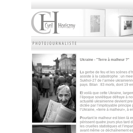
Ukraine - "Terre à malheur ?"
L
a gerbe de feu et les scènes d’
assiste à la catastrophe : un mee
Sukhoï-27 de l’armée ukrainienne
pays. Bilan : 83 morts, dont 19 e
E
t voilà que cette Ukraine, larg
l’époque soviétique défraye à nou
actualité ukrainienne devient pr
dictée par l’impitoyable principe 
l’Ukraine, «terre à malheur», à en
P
ourtant le malheur est bien là e
périssent quatre jours plus tard 
les cruelles statistiques et l’imp
avant même ce déchaînement est