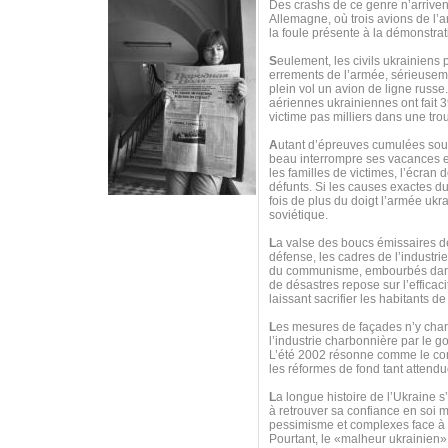
Des crashs de ce genre n’arrive
Allemagne, où trois avions de l’ar
la foule présente à la démonstrat
S
eulement, les civils ukrainiens
errements de l’armée, sérieuseme
plein vol un avion de ligne russ
aériennes ukrainiennes ont fait 39
victime pas milliers dans une trou
A
utant d’épreuves cumulées sous
beau interrompre ses vacances 
les familles de victimes, l’écran
défunts. Si les causes exactes 
fois de plus du doigt l’armée ukr
soviétique.
L
a valse des boucs émissaires de
défense, les cadres de l’industri
du communisme, embourbés dans u
de désastres repose sur l’efficac
laissant sacrifier les habitants 
L
es mesures de façades n’y chang
l’industrie charbonnière par le 
L’été 2002 résonne comme le contre
les réformes de fond tant attendu
L
a longue histoire de l’Ukraine s
à retrouver sa confiance en soi m
pessimisme et complexes face à to
Pourtant, le «malheur ukrainien»