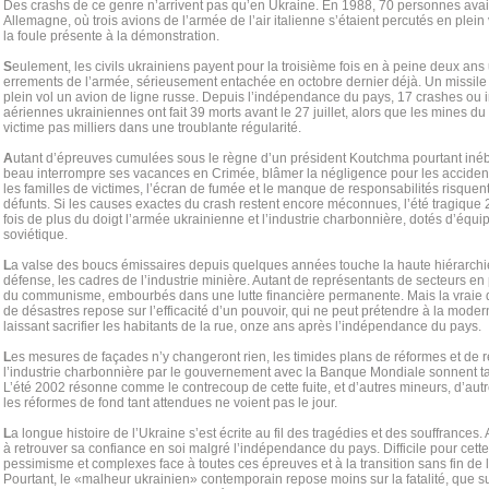
Des crashs de ce genre n’arrivent pas qu’en Ukraine. En 1988, 70 personnes avai
Allemagne, où trois avions de l’armée de l’air italienne s’étaient percutés en plein 
la foule présente à la démonstration.
S
eulement, les civils ukrainiens payent pour la troisième fois en à peine deux ans
errements de l’armée, sérieusement entachée en octobre dernier déjà. Un missile f
plein vol un avion de ligne russe. Depuis l’indépendance du pays, 17 crashes ou 
aériennes ukrainiennes ont fait 39 morts avant le 27 juillet, alors que les mines du
victime pas milliers dans une troublante régularité.
A
utant d’épreuves cumulées sous le règne d’un président Koutchma pourtant inéb
beau interrompre ses vacances en Crimée, blâmer la négligence pour les accid
les familles de victimes, l’écran de fumée et le manque de responsabilités risquent 
défunts. Si les causes exactes du crash restent encore méconnues, l’été tragiqu
fois de plus du doigt l’armée ukrainienne et l’industrie charbonnière, dotés d’équ
soviétique.
L
a valse des boucs émissaires depuis quelques années touche la haute hiérarchie m
défense, les cadres de l’industrie minière. Autant de représentants de secteurs en 
du communisme, embourbés dans une lutte financière permanente. Mais la vraie q
de désastres repose sur l’efficacité d’un pouvoir, qui ne peut prétendre à la moder
laissant sacrifier les habitants de la rue, onze ans après l’indépendance du pays.
L
es mesures de façades n’y changeront rien, les timides plans de réformes et de 
l’industrie charbonnière par le gouvernement avec la Banque Mondiale sonnent ta
L’été 2002 résonne comme le contrecoup de cette fuite, et d’autres mineurs, d’autres
les réformes de fond tant attendues ne voient pas le jour.
L
a longue histoire de l’Ukraine s’est écrite au fil des tragédies et des souffrances
à retrouver sa confiance en soi malgré l’indépendance du pays. Difficile pour cett
pessimisme et complexes face à toutes ces épreuves et à la transition sans fin de 
Pourtant, le «malheur ukrainien» contemporain repose moins sur la fatalité, que s