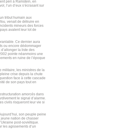
ent péri à Ramstein, en
vol, l’un d’eux s’écrasant sur
 un tribut humain aux
ou, venait de détruire en
incidents mineurs des forces
 pays avalent leur lot de
ranlable. Ce dernier aura
ents ou encore dédommager
d’allonger la liste des
e 2002 pointe néanmoins une
ipements en ruine de l’époque
ilitaire, les ministres de la
pleine crise depuis la chute
uestion face à cette cascade
nité de son pays tout en
restructuration amorcés dans
rdivement le signal d’alarme.
 civils risqueront leur vie si
. Aujourd’hui, son peuple peine
e jeune nation de chasser
l’Ukraine post-soviétique.
ur les agissements d’un