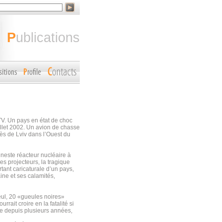
publications
TV. Un pays en état de choc
illet 2002. Un avion de chasse
rès de Lviv dans l’Ouest du
uneste réacteur nucléaire à
es projecteurs, la tragique
ant caricaturale d’un pays,
aine et ses calamités,
seul, 20 «gueules noires»
rait croire en la fatalité si
ine depuis plusieurs années,