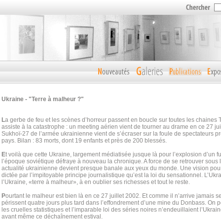
Ukraine - "Terre à malheur ?"
L
a gerbe de feu et les scènes d’horreur passent en boucle sur toutes les chaines 
assiste à la catastrophe : un meeting aérien vient de tourner au drame en ce 27 ju
Sukhoï-27 de l’armée ukrainienne vient de s’écraser sur la foule de spectateurs p
pays. Bilan : 83 morts, dont 19 enfants et près de 200 blessés.
E
t voilà que cette Ukraine, largement médiatisée jusque là pour l’explosion d’un f
l’époque soviétique défraye à nouveau la chronique. A force de se retrouver sous l
actualité ukrainienne devient presque banale aux yeux du monde. Une vision pourt
dictée par l’impitoyable principe journalistique qu’est la loi du sensationnel. L’Ukr
l’Ukraine, «terre à malheur», à en oublier ses richesses et tout le reste.
P
ourtant le malheur est bien là en ce 27 juillet 2002. Et comme il n’arrive jamais 
périssent quatre jours plus tard dans l’effondrement d’une mine du Donbass. On pour
les cruelles statistiques et l’imparable loi des séries noires n’endeuillaient l’Ukra
avant même ce déchaînement estival.