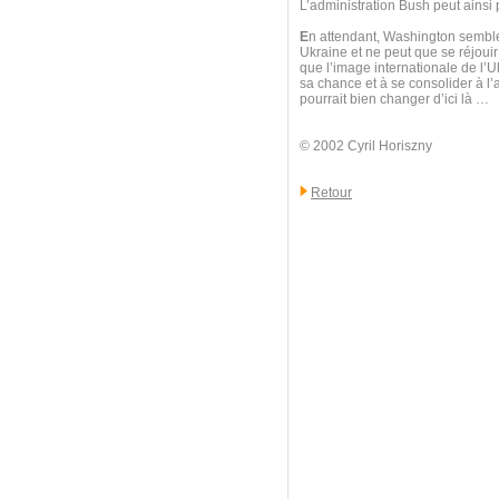
L’administration Bush peut ainsi p
E
n attendant, Washington semble
Ukraine et ne peut que se réjouir
que l’image internationale de l’U
sa chance et à se consolider à l
pourrait bien changer d’ici là …
© 2002 Cyril Horiszny
Retour