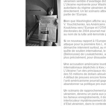
ukrainien semble d’avantage dicté
L’Ukraine représente pour Washing
autoritaire du régime ukrainien 
directement. Un tel scénario atti
partie de l’Europe.
B
ien que Washington affiche sa 
V. Youchtchenko, les Américains 
Koutchma vers l’Europe et l’OTAN
électorales de 2004 pourrait mal
au nom de la lutte anti-terrorist
S
i ce nouveau rapport à l’Europe
attaque pour la première fois L.
démarche intervient surtout, au 
quête de soutien international, 
(Biélorussie) de Loukatchenko, af
plus précisément, pour dissuad
U
ne accusation américaine lourd
internationaux dépêchés à Kiev, u
L’Ukraine l’un des principaux ré
des 55 millions de dollars allou
A défaut de preuves encore formel
l’anti-américanisme pourrait gagn
abandonner sa politique pro-eur
U
n scénario de rapprochement pou
ukrainien, devenu un paria aux ye
les fameux enregistrements, il d
interlocuteur mystérieusement dis
d’Etat ukrainien, dans le context