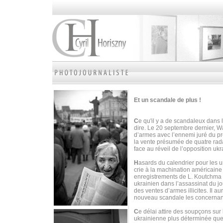
Et un scandale de plus !
C
e qu'il y a de scandaleux dans 
dire. Le 20 septembre dernier, W
d’armes avec l’ennemi juré du p
la vente présumée de quatre radar
face au réveil de l’opposition uk
H
asards du calendrier pour les 
crie à la machination américain
enregistrements de L. Koutchma 
ukrainien dans l’assassinat du j
des ventes d’armes illicites. Il 
nouveau scandale les concernan
C
e délai attire des soupçons sur
ukrainienne plus déterminée que 