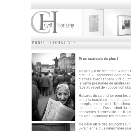
Et un scandale de plus !
C
e qu'il y a de scandaleux dans 
dire. Le 20 septembre dernier, W
d’armes avec l’ennemi juré du p
la vente présumée de quatre radar
face au réveil de l’opposition uk
H
asards du calendrier pour les 
crie à la machination américain
enregistrements de L. Koutchma 
ukrainien dans l’assassinat du j
des ventes d’armes illicites. Il 
nouveau scandale les concernan
C
e délai attire des soupçons sur
ukrainienne plus déterminée que 