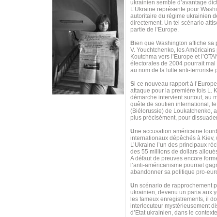
ukrainien semble d’avantage dicté
L’Ukraine représente pour Washing
autoritaire du régime ukrainien 
directement. Un tel scénario atti
partie de l’Europe.
B
ien que Washington affiche sa 
V. Youchtchenko, les Américains 
Koutchma vers l’Europe et l’OTAN
électorales de 2004 pourrait mal
au nom de la lutte anti-terrorist
S
i ce nouveau rapport à l’Europe
attaque pour la première fois L.
démarche intervient surtout, au 
quête de soutien international, 
(Biélorussie) de Loukatchenko, af
plus précisément, pour dissuad
U
ne accusation américaine lourd
internationaux dépêchés à Kiev, u
L’Ukraine l’un des principaux ré
des 55 millions de dollars allou
A défaut de preuves encore formel
l’anti-américanisme pourrait gagn
abandonner sa politique pro-eur
U
n scénario de rapprochement pou
ukrainien, devenu un paria aux ye
les fameux enregistrements, il d
interlocuteur mystérieusement dis
d’Etat ukrainien, dans le context