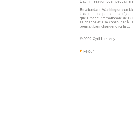
L’administration Bush peut ainsi p
E
n attendant, Washington semble
Ukraine et ne peut que se réjouir
que l’image internationale de l’U
sa chance et à se consolider à l
pourrait bien changer d’ici là …
© 2002 Cyril Horiszny
Retour