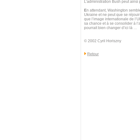
L’administration Bush peut ainsi p
E
n attendant, Washington semble
Ukraine et ne peut que se réjouir
que l’image internationale de l’U
sa chance et à se consolider à l
pourrait bien changer d’ici là …
© 2002 Cyril Horiszny
Retour