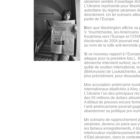
ukrainien semble d’avantage dicté
L’Ukraine représente pour Washing
autoritaire du régime ukrainien 
directement. Un tel scénario atti
partie de l’Europe.
B
ien que Washington affiche sa 
V. Youchtchenko, les Américains 
Koutchma vers l’Europe et l’OTAN
électorales de 2004 pourrait mal
au nom de la lutte anti-terrorist
S
i ce nouveau rapport à l’Europe
attaque pour la première fois L.
démarche intervient surtout, au 
quête de soutien international, 
(Biélorussie) de Loukatchenko, af
plus précisément, pour dissuad
U
ne accusation américaine lourd
internationaux dépêchés à Kiev, u
L’Ukraine l’un des principaux ré
des 55 millions de dollars allou
A défaut de preuves encore formel
l’anti-américanisme pourrait gagn
abandonner sa politique pro-eur
U
n scénario de rapprochement pou
ukrainien, devenu un paria aux ye
les fameux enregistrements, il d
interlocuteur mystérieusement dis
d’Etat ukrainien, dans le context