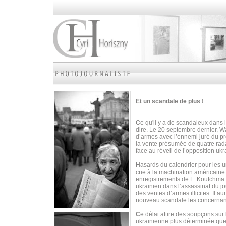
Et un scandale de plus !
C
e qu'il y a de scandaleux dans 
dire. Le 20 septembre dernier, W
d’armes avec l’ennemi juré du p
la vente présumée de quatre radar
face au réveil de l’opposition uk
H
asards du calendrier pour les 
crie à la machination américain
enregistrements de L. Koutchma 
ukrainien dans l’assassinat du j
des ventes d’armes illicites. Il 
nouveau scandale les concernan
C
e délai attire des soupçons sur
ukrainienne plus déterminée que 