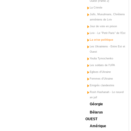
Ouest (Partie 2)
La Crimée
Juifs, Musulmans, Chrétiens
arméniens de Lviv
Jour de vote en prison
Lviv - Le "Petit Paris" de l'Est
La crise politique
Les Ukrainiens - Entre Est et
Ouest
Youlia Tymochenko
Les soldats de l'UPA
Eglises d'Ukraine
Femmes d'Ukraine
Emigrés clandestins
Rosh Hashanah - Le nouvel
an juif
Géorgie
Bélarus
OUEST
Amérique