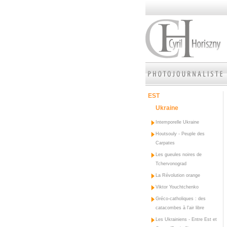
EST
Ukraine
Intemporelle Ukraine
Houtsouly - Peuple des
Carpates
Les gueules noires de
Tchervonograd
La Révolution orange
Viktor Youchtchenko
Gréco-catholiques : des
catacombes à l'air libre
Les Ukrainiens - Entre Est et