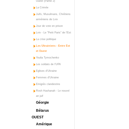
Ouest (Partie 2)
La Crimée
Juifs, Musulmans, Chrétiens
arméniens de Lviv
Jour de vote en prison
Lviv - Le "Petit Paris" de l'Est
La crise politique
Les Ukrainiens - Entre Est
et Ouest
Youlia Tymochenko
Les soldats de l'UPA
Eglises d'Ukraine
Femmes d'Ukraine
Emigrés clandestins
Rosh Hashanah - Le nouvel
an juif
Géorgie
Bélarus
OUEST
Amérique