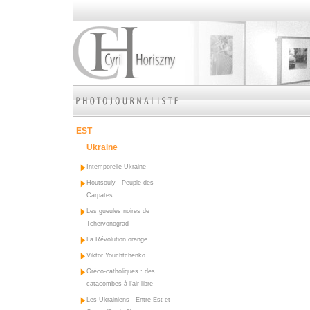
EST
Ukraine
Intemporelle Ukraine
Houtsouly - Peuple des
Carpates
Les gueules noires de
Tchervonograd
La Révolution orange
Viktor Youchtchenko
Gréco-catholiques : des
catacombes à l'air libre
Les Ukrainiens - Entre Est et