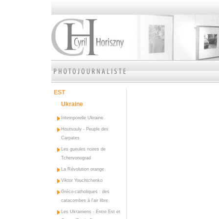
EST
Ukraine
Intemporelle Ukraine
Houtsouly - Peuple des
Carpates
Les gueules noires de
Tchervonograd
La Révolution orange
Viktor Youchtchenko
Gréco-catholiques : des
catacombes à l'air libre
Les Ukrainiens - Entre Est et