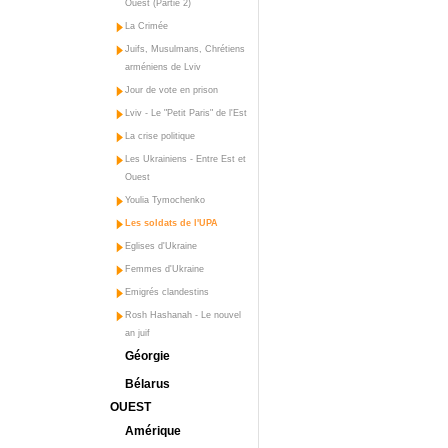
Ouest (Partie 2)
La Crimée
Juifs, Musulmans, Chrétiens
arméniens de Lviv
Jour de vote en prison
Lviv - Le "Petit Paris" de l'Est
La crise politique
Les Ukrainiens - Entre Est et
Ouest
Youlia Tymochenko
Les soldats de l'UPA
Eglises d'Ukraine
Femmes d'Ukraine
Emigrés clandestins
Rosh Hashanah - Le nouvel
an juif
Géorgie
Bélarus
OUEST
Amérique