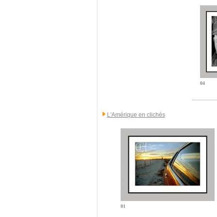
04
L'Amérique en clichés
01