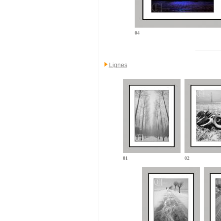
04
Lignes
01
02