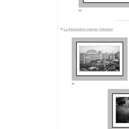
04
La Révolution orange (Ukraine)
01