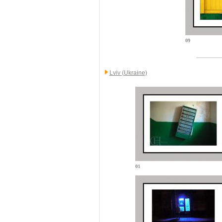
09
Lviv (Ukraine)
01