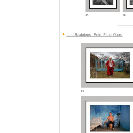
05
06
Les Ukrainiens - Entre Est et Ouest
01