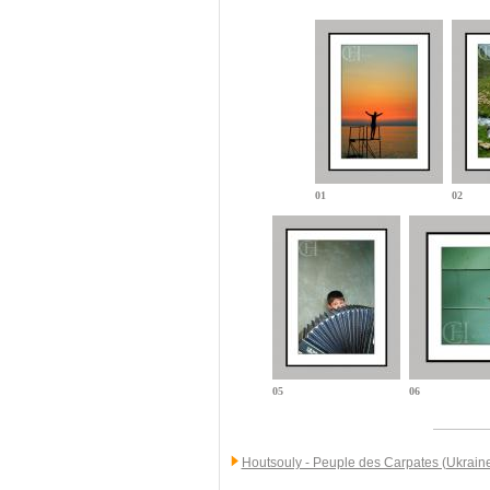
01
02
05
06
Houtsouly - Peuple des Carpates (Ukrain