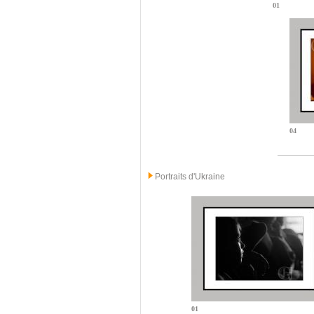
01
04
Portraits d'Ukraine
01