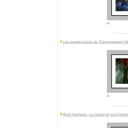
01
Les gueules noires de Tchervonograd (Uk
01
Roch Hachana - Le nouvel an juif à Ouma