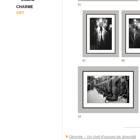
01
CHARME
ART
05
06
10
Géorgie – Un chef d'oeuvre de diversité