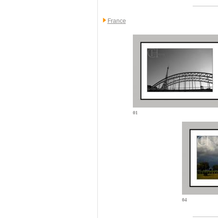
France
01
04